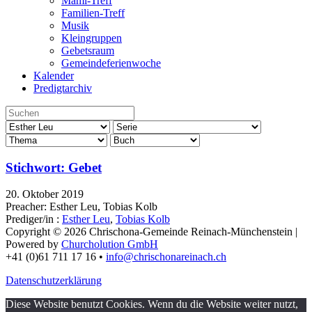
Mami-Treff
Familien-Treff
Musik
Kleingruppen
Gebetsraum
Gemeindeferienwoche
Kalender
Predigtarchiv
Stichwort: Gebet
20. Oktober 2019
Preacher: Esther Leu, Tobias Kolb
Prediger/in :
Esther Leu
,
Tobias Kolb
Copyright © 2026 Chrischona-Gemeinde Reinach-Münchenstein |
Powered by
Churcholution GmbH
+41 (0)61 711 17 16 •
info@chrischonareinach.ch
Datenschutzerklärung
Diese Website benutzt Cookies. Wenn du die Website weiter nutzt,