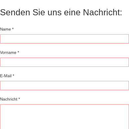
Senden Sie uns eine Nachricht:
Kontaktformular
Falls Du
Name
*
menschlich
bist, lasse
dieses
Feld leer.
Vorname
*
E-Mail
*
Nachricht
*