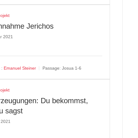
rojekt
innahme Jerichos
ar 2021
 :
Emanuel Steiner
Passage:
Josua 1-6
rojekt
rzeugungen: Du bekommst,
u sagst
 2021