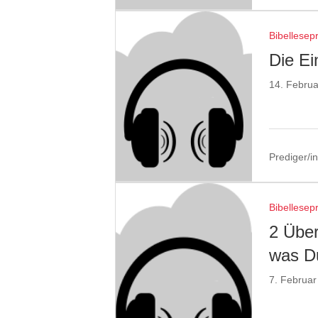
Bibellesep
Die E
14. Febru
Prediger/in
Bibellesep
2 Übe
was D
7. Februar