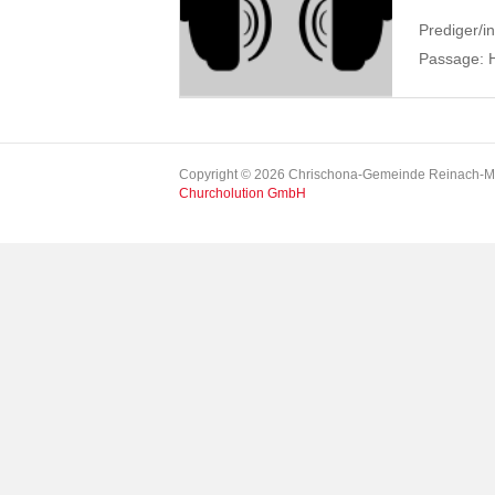
Prediger/in
Passage:
Copyright © 2026 Chrischona-Gemeinde Reinach-M
Churcholution GmbH