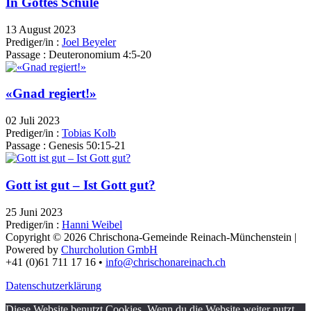
In Gottes Schule
13 August 2023
Prediger/in :
Joel Beyeler
Passage :
Deuteronomium 4:5-20
«Gnad regiert!»
02 Juli 2023
Prediger/in :
Tobias Kolb
Passage :
Genesis 50:15-21
Gott ist gut – Ist Gott gut?
25 Juni 2023
Prediger/in :
Hanni Weibel
Copyright © 2026 Chrischona-Gemeinde Reinach-Münchenstein |
Powered by
Churcholution GmbH
+41 (0)61 711 17 16 •
info@chrischonareinach.ch
Datenschutzerklärung
Diese Website benutzt Cookies. Wenn du die Website weiter nutzt,