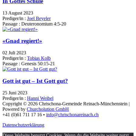
In Gottes Schule
13 August 2023
Prediger/in :
Joel Beyeler
Passage :
Deuteronomium 4:5-20
«Gnad regiert!»
02 Juli 2023
Prediger/in :
Tobias Kolb
Passage :
Genesis 50:15-21
Gott ist gut – Ist Gott gut?
25 Juni 2023
Prediger/in :
Hanni Weibel
Copyright © 2026 Chrischona-Gemeinde Reinach-Münchenstein |
Powered by
Churcholution GmbH
+41 (0)61 711 17 16 •
info@chrischonareinach.ch
Datenschutzerklärung
Diese Website benutzt Cookies. Wenn du die Website weiter nutzt,