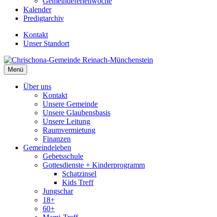
Gemeindeferienwoche
Kalender
Predigtarchiv
Kontakt
Unser Standort
Menü
Über uns
Kontakt
Unsere Gemeinde
Unsere Glaubensbasis
Unsere Leitung
Raumvermietung
Finanzen
Gemeindeleben
Gebetsschule
Gottesdienste + Kinderprogramm
Schatzinsel
Kids Treff
Jungschar
18+
60+