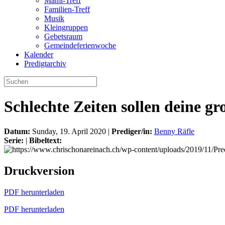
Mami-Treff
Familien-Treff
Musik
Kleingruppen
Gebetsraum
Gemeindeferienwoche
Kalender
Predigtarchiv
Schlechte Zeiten sollen deine g
Datum:
Sunday, 19. April 2020 |
Prediger/in:
Benny Räfle
Serie:
|
Bibeltext:
Druckversion
PDF herunterladen
PDF herunterladen