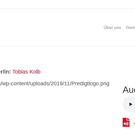
Über uns
Gem
r/in:
Tobias Kolb
Au
Audi