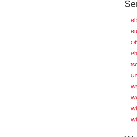
Se
Bi
Bu
Of
Ph
ts
Un
Wa
We
Wi
Wi