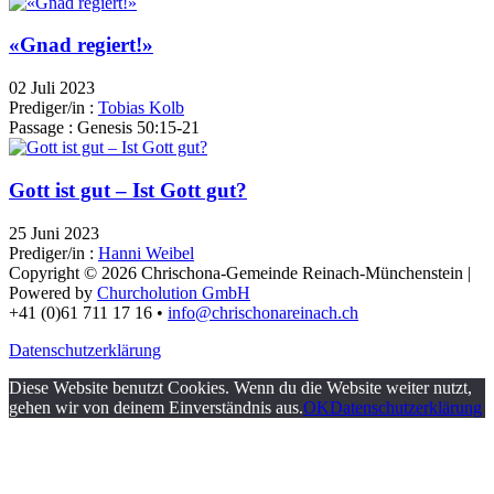
«Gnad regiert!»
02 Juli 2023
Prediger/in :
Tobias Kolb
Passage :
Genesis 50:15-21
Gott ist gut – Ist Gott gut?
25 Juni 2023
Prediger/in :
Hanni Weibel
Copyright © 2026 Chrischona-Gemeinde Reinach-Münchenstein |
Powered by
Churcholution GmbH
+41 (0)61 711 17 16 •
info@chrischonareinach.ch
Datenschutzerklärung
Diese Website benutzt Cookies. Wenn du die Website weiter nutzt,
gehen wir von deinem Einverständnis aus.
OK
Datenschutzerklärung