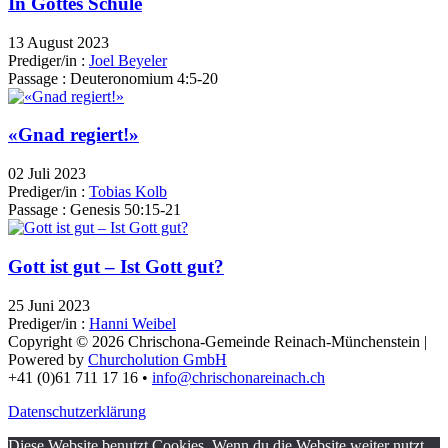
In Gottes Schule
13 August 2023
Prediger/in :
Joel Beyeler
Passage :
Deuteronomium 4:5-20
«Gnad regiert!»
02 Juli 2023
Prediger/in :
Tobias Kolb
Passage :
Genesis 50:15-21
Gott ist gut – Ist Gott gut?
25 Juni 2023
Prediger/in :
Hanni Weibel
Copyright © 2026 Chrischona-Gemeinde Reinach-Münchenstein |
Powered by
Churcholution GmbH
+41 (0)61 711 17 16 •
info@chrischonareinach.ch
Datenschutzerklärung
Diese Website benutzt Cookies. Wenn du die Website weiter nutzt,