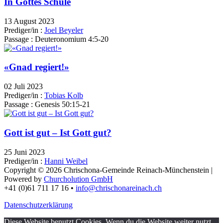
In Gottes Schule
13 August 2023
Prediger/in :
Joel Beyeler
Passage :
Deuteronomium 4:5-20
«Gnad regiert!»
02 Juli 2023
Prediger/in :
Tobias Kolb
Passage :
Genesis 50:15-21
Gott ist gut – Ist Gott gut?
25 Juni 2023
Prediger/in :
Hanni Weibel
Copyright © 2026 Chrischona-Gemeinde Reinach-Münchenstein |
Powered by
Churcholution GmbH
+41 (0)61 711 17 16 •
info@chrischonareinach.ch
Datenschutzerklärung
Diese Website benutzt Cookies. Wenn du die Website weiter nutzt,