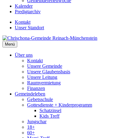
Gemeindeferienwoche
Kalender
Predigtarchiv
Kontakt
Unser Standort
Menü
Über uns
Kontakt
Unsere Gemeinde
Unsere Glaubensbasis
Unsere Leitung
Raumvermietung
Finanzen
Gemeindeleben
Gebetsschule
Gottesdienste + Kinderprogramm
Schatzinsel
Kids Treff
Jungschar
18+
60+