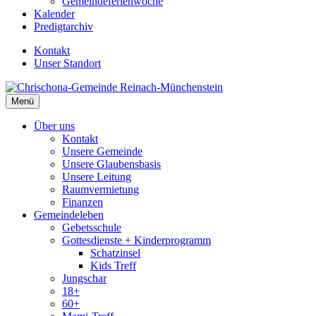
Gemeindeferienwoche
Kalender
Predigtarchiv
Kontakt
Unser Standort
Menü
Über uns
Kontakt
Unsere Gemeinde
Unsere Glaubensbasis
Unsere Leitung
Raumvermietung
Finanzen
Gemeindeleben
Gebetsschule
Gottesdienste + Kinderprogramm
Schatzinsel
Kids Treff
Jungschar
18+
60+