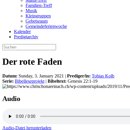
Mami-Treff
Familien-Treff
Musik
Kleingruppen
Gebetsraum
Gemeindeferienwoche
Kalender
Predigtarchiv
Der rote Faden
Datum:
Sunday, 3. January 2021 |
Prediger/in:
Tobias Kolb
Serie:
Bibelleseprojekt
|
Bibeltext:
Genesis 22:1-19
Audio
Audio-Datei herunterladen