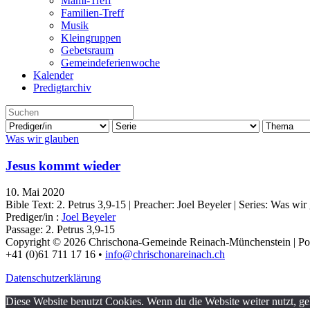
Mami-Treff
Familien-Treff
Musik
Kleingruppen
Gebetsraum
Gemeindeferienwoche
Kalender
Predigtarchiv
Was wir glauben
Jesus kommt wieder
10. Mai 2020
Bible Text: 2. Petrus 3,9-15 | Preacher: Joel Beyeler | Series: Was wir
Prediger/in :
Joel Beyeler
Passage:
2. Petrus 3,9-15
Copyright © 2026 Chrischona-Gemeinde Reinach-Münchenstein | P
+41 (0)61 711 17 16 •
info@chrischonareinach.ch
Datenschutzerklärung
Diese Website benutzt Cookies. Wenn du die Website weiter nutzt, g