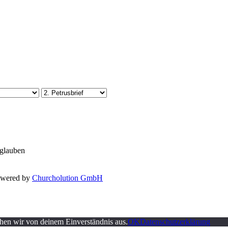
 glauben
owered by
Churcholution GmbH
ehen wir von deinem Einverständnis aus.
OK
Datenschutzerklärung