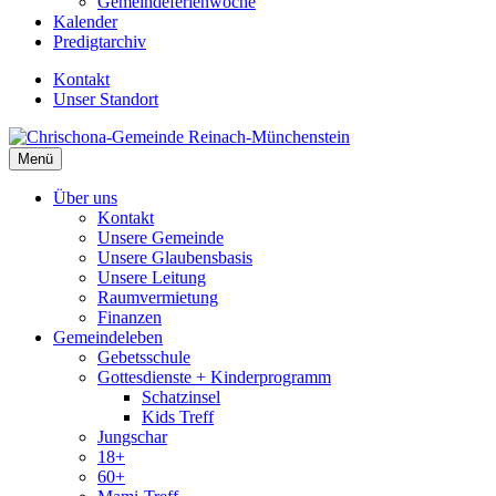
Gemeindeferienwoche
Kalender
Predigtarchiv
Kontakt
Unser Standort
Menü
Über uns
Kontakt
Unsere Gemeinde
Unsere Glaubensbasis
Unsere Leitung
Raumvermietung
Finanzen
Gemeindeleben
Gebetsschule
Gottesdienste + Kinderprogramm
Schatzinsel
Kids Treff
Jungschar
18+
60+